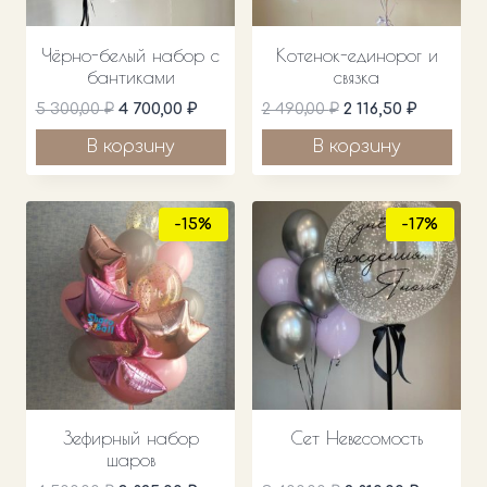
Чёрно-белый набор с
Котенок-единорог и
бантиками
связка
Первоначальная
Текущая
Первоначальная
Текущая
5 300,00
₽
4 700,00
₽
2 490,00
₽
2 116,50
₽
цена
цена:
цена
цена:
В корзину
В корзину
составляла
4
составляла
2
5
700,00 ₽.
2
116,50 ₽.
300,00 ₽.
490,00 ₽.
-15%
-17%
Зефирный набор
Сет Невесомость
шаров