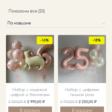
Сортировка:
Показаны все (20)
самые
недавние
-16%
-18%
Набор с кошечкой,
Набор с цифрами
цифрой и бантиками
пыльная роза
Первоначальная
Текущая
Первоначальная
Текуща
3 550,00
₽
2 990,00
₽
2 750,00
₽
2 250,00
₽
цена
цена:
цена
цена:
В корзину
В корзину