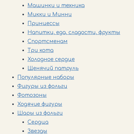
Машинки и техника
Микки и Минни
Принцессы
Напитки, еда, сладости, фрукты
Спортсменам
Три кота
Холодное сердце
Щенячий патруль
Популярные наборы
Фигуры из фольги
Фотозоны
Ходячие фигуры
Шары из фольги
Cердца
Звезды