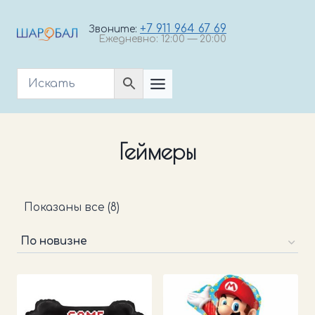
Перейти
к
+7 911 964 67 69
Звоните:
Ежедневно: 12:00 — 20:00
содержимому
Геймеры
Сортировка:
Показаны все (8)
самые
недавние