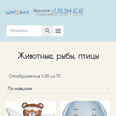
Перейти
к
+7 911 964 67 69
Звоните:
Ежедневно: 12:00 — 20:00
содержимому
Животные, рыбы, птицы
Сортировка:
Отображение 1–35 из 111
самые
недавние