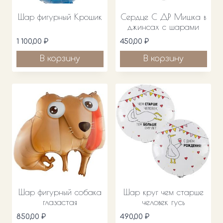
Шар фигурный Крошик
Сердце С ДР Мишка в
джинсах с шарами
1 100,00
₽
450,00
₽
В корзину
В корзину
Шар фигурный собака
Шар круг чем старше
глазастая
человек гусь
850,00
₽
490,00
₽