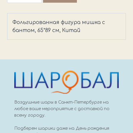
товара
Шар
фигурный
Фольгированная фигура мишка с
мишка
бантом, 65*89 см, Китай
с
бантом
Воздушные шары в Санкт-Петербурге на
любое ваше мероприятие с доставкой по
всему городу.
Подберем шарики даже на День рождения