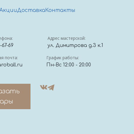
Акции
Доставка
Контакты
ефона:
Адрес мастерской:
4-67-69
ул. Димитрова д.3 к.1
я почта:
График работы:
roball.ru
Пн-Вс 12:00 - 20:00
азать
ары