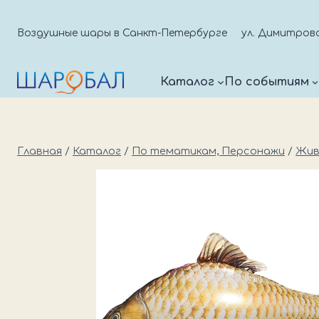
Перейти
к
Воздушные шары в Санкт-Петербурге
ул. Димитрова д
содержимому
Каталог
По событиям
Главная
/
Каталог
/
По тематикам, Персонажи
/
Жив