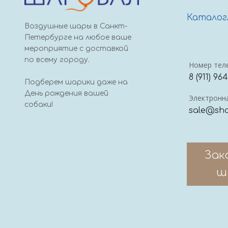
Каталог
Воздушные шары в Санкт-
Петербурге на любое ваше
мероприятие с доставкой
по всему городу.
Номер тел
8 (911) 96
Подберем шарики даже на
День рождения вашей
Электронна
собаки!
sale@sha
Зак
ш