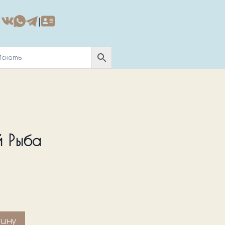
|
 Рыба
зину