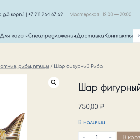
.3 корп.1 | +7 911 964 67 69
Мастерская · 12:00 — 20:00
Для кого
Спецпредложения
Доставка
Контакты
отные, рыбы, птицы
/
Шар фигурный Рыба
Шар фигурный
750,00
₽
В наличии
Количество
В кор