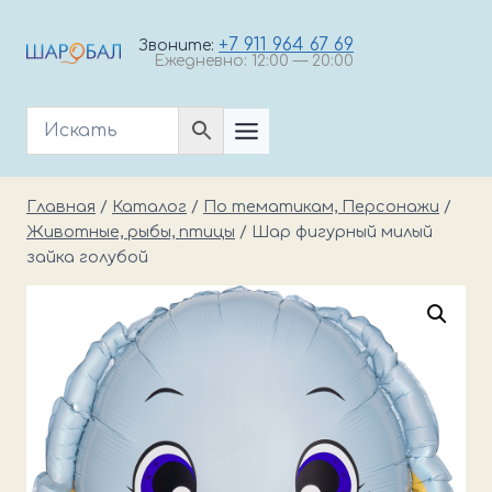
Перейти
к
+7 911 964 67 69
Звоните:
Ежедневно: 12:00 — 20:00
содержимому
Главная
/
Каталог
/
По тематикам, Персонажи
/
Животные, рыбы, птицы
/
Шар фигурный милый
зайка голубой