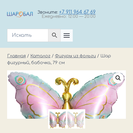
Перейти
к
+7 911 964 67 69
Звоните:
Ежедневно: 12:00 — 20:00
содержимому
Главная
/
Каталог
/
Фигуры из фольги
/
Шар
фигурный, бабочка, 79 см