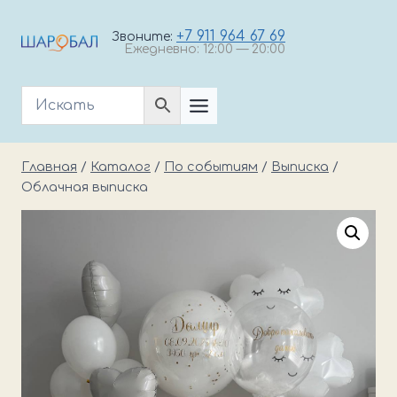
Перейти
к
+7 911 964 67 69
Звоните:
Ежедневно: 12:00 — 20:00
содержимому
Главная
/
Каталог
/
По событиям
/
Выписка
/
Облачная выписка