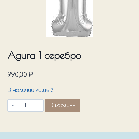
Agura 1 серебро
990,00
₽
В наличии лишь 2
Количество
В корзину
товара
Agura
1
серебро