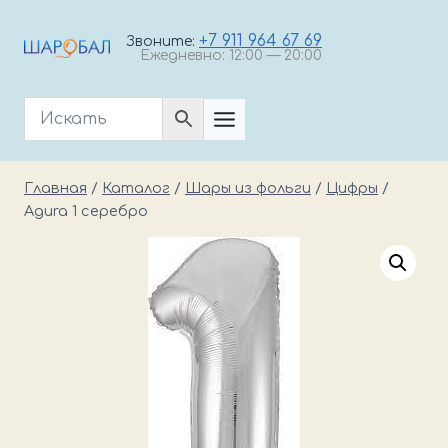
Перейти
к
+7 911 964 67 69
Звоните:
Ежедневно: 12:00 — 20:00
содержимому
Главная
/
Каталог
/
Шары из фольги
/
Цифры
/
Agura 1 серебро