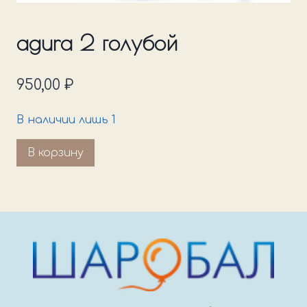
agura 2 голубой
950,00
₽
В наличии лишь 1
Количество
В корзину
товара
agura
2
голубой