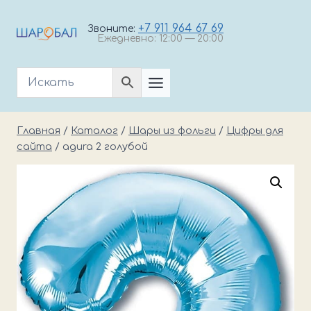
Перейти
к
+7 911 964 67 69
Звоните:
Ежедневно: 12:00 — 20:00
содержимому
Главная
/
Каталог
/
Шары из фольги
/
Цифры для
сайта
/
agura 2 голубой