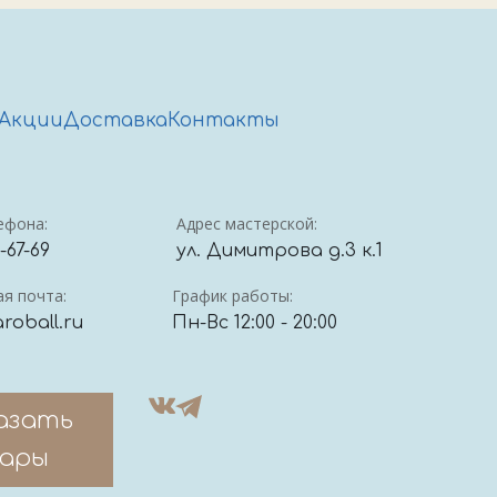
Акции
Доставка
Контакты
ефона:
Адрес мастерской:
4-67-69
ул. Димитрова д.3 к.1
я почта:
График работы:
roball.ru
Пн-Вс 12:00 - 20:00
азать
ары