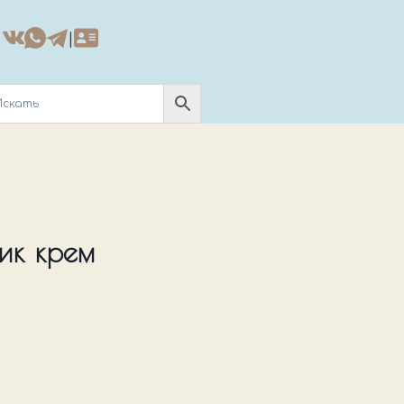
|
ик крем