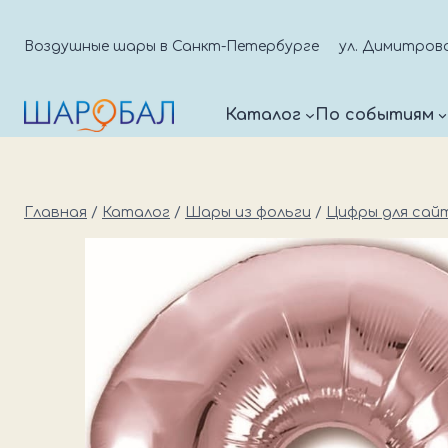
Перейти
к
Воздушные шары в Санкт-Петербурге
ул. Димитрова д
содержимому
Каталог
По событиям
Главная
/
Каталог
/
Шары из фольги
/
Цифры для сай