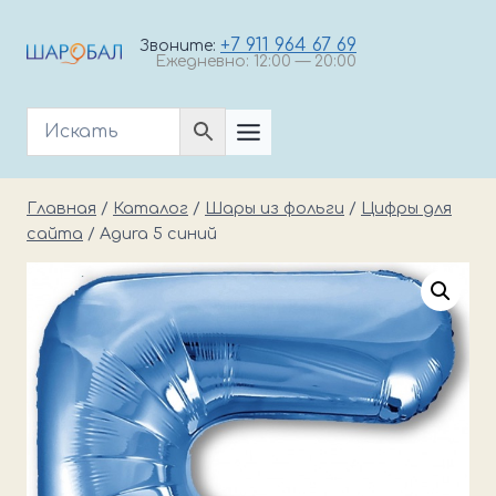
Перейти
к
+7 911 964 67 69
Звоните:
Ежедневно: 12:00 — 20:00
содержимому
Главная
/
Каталог
/
Шары из фольги
/
Цифры для
сайта
/
Agura 5 синий