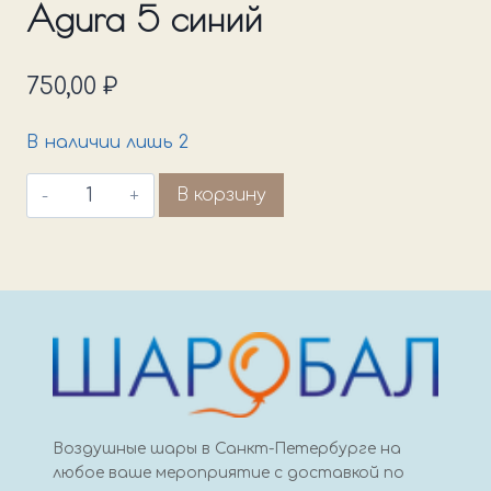
Agura 5 синий
750,00
₽
В наличии лишь 2
Количество
В корзину
товара
Agura
5
синий
Воздушные шары в Санкт-Петербурге на
любое ваше мероприятие с доставкой по