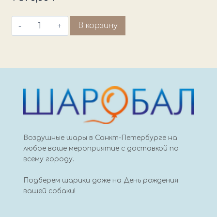
Количество
В корзину
товара
Букет
на
выписку
девочки
Воздушные шары в Санкт-Петербурге на
любое ваше мероприятие с доставкой по
всему городу.
Подберем шарики даже на День рождения
вашей собаки!