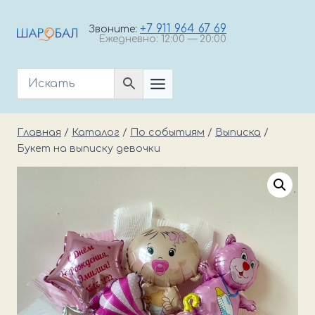
Перейти
к
+7 911 964 67 69
Звоните:
Ежедневно: 12:00 — 20:00
содержимому
Главная
/
Каталог
/
По событиям
/
Выписка
/
Букет на выписку девочки