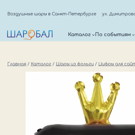
Перейти
к
Воздушные шары в Санкт-Петербурге
ул. Димитрова д
содержимому
Каталог
По событиям
Главная
/
Каталог
/
Шары из фольги
/
Цифры для сай