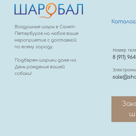
Каталог
Воздушные шары в Санкт-
Петербурге на любое ваше
мероприятие с доставкой
по всему городу.
Номер тел
8 (911) 96
Подберем шарики даже на
День рождения вашей
Электронна
собаки!
sale@sha
Зак
ш