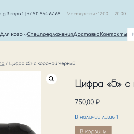
.3 корп.1 | +7 911 964 67 69
Мастерская · 12:00 — 20:00
Для кого
Спецпредложения
Доставка
Контакты
та
/
Цифра «5» с короной Черный
Цифра «5» с 
750,00
₽
В наличии лишь 1
Количество
В корзину