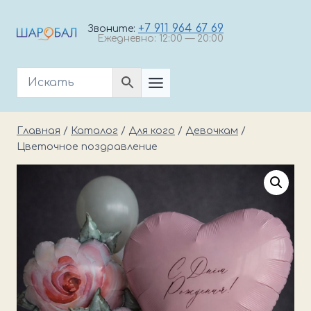
Перейти
к
+7 911 964 67 69
Звоните:
Ежедневно: 12:00 — 20:00
содержимому
Главная
/
Каталог
/
Для кого
/
Девочкам
/
Цветочное поздравление