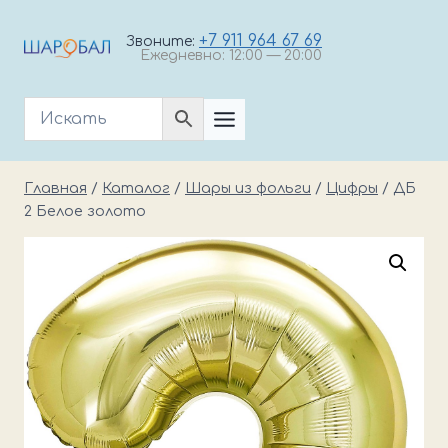
Перейти
к
+7 911 964 67 69
Звоните:
Ежедневно: 12:00 — 20:00
содержимому
Главная
/
Каталог
/
Шары из фольги
/
Цифры
/
ДБ
2 Белое золото