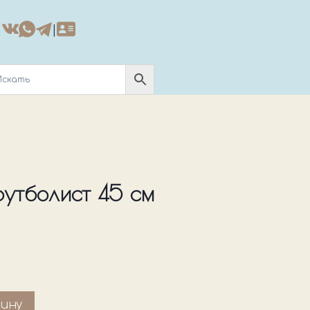
|
утболист 45 см
зину