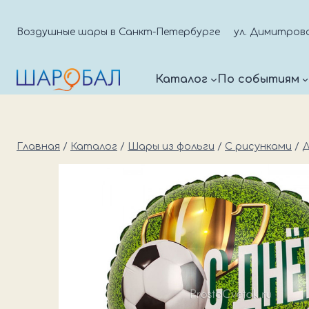
Перейти
к
Воздушные шары в Санкт-Петербурге
ул. Димитрова д
содержимому
Каталог
По событиям
Главная
/
Каталог
/
Шары из фольги
/
С рисунками
/
Д