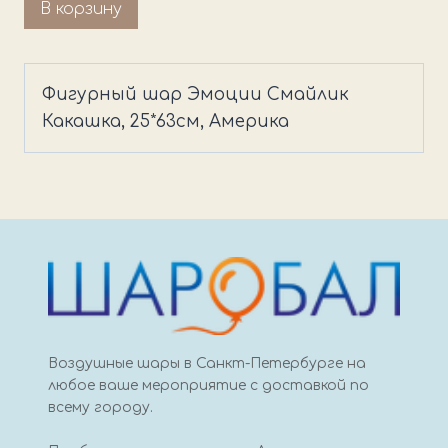
Количество
В корзину
товара
Фигурный
шар
Фигурный шар Эмоции Смайлик
Эмоции
Какашка, 25*63см, Америка
Смайлик
Какашка
Воздушные шары в Санкт-Петербурге на
любое ваше мероприятие с доставкой по
всему городу.