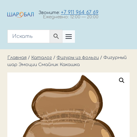
Перейти
к
+7 911 964 67 69
Звоните:
Ежедневно: 12:00 — 20:00
содержимому
Главная
/
Каталог
/
Фигуры из фольги
/
Фигурный
шар Эмоции Смайлик Какашка