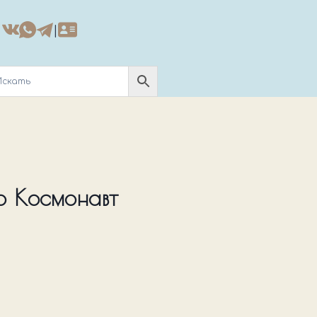
|
р Космонавт