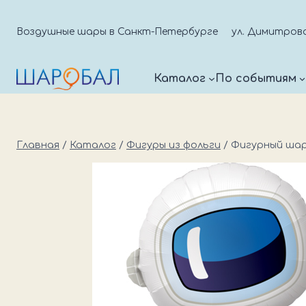
Перейти
к
Воздушные шары в Санкт-Петербурге
ул. Димитрова д
содержимому
Каталог
По событиям
Главная
/
Каталог
/
Фигуры из фольги
/
Фигурный ша