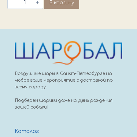
Количество
В корзину
товара
Фигурный
шар
мороженое
A
sweet
birthday
Воздушные шары в Санкт-Петербурге на
любое ваше мероприятие с доставкой по
всему городу.
Подберем шарики даже на День рождения
вашей собаки!
Каталог