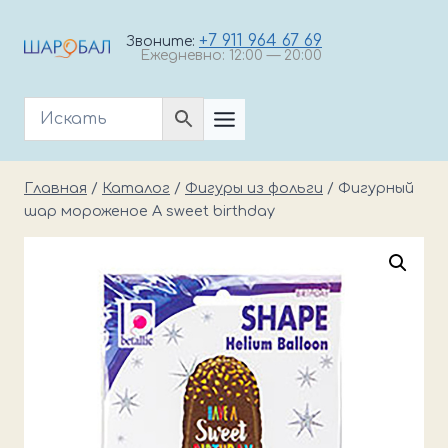
Перейти
к
+7 911 964 67 69
Звоните:
Ежедневно: 12:00 — 20:00
содержимому
Главная
/
Каталог
/
Фигуры из фольги
/
Фигурный
шар мороженое A sweet birthday