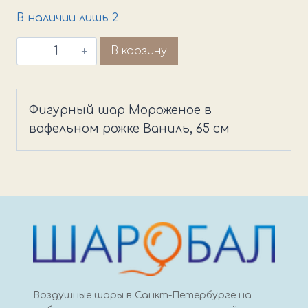
В наличии лишь 2
Количество
В корзину
товара
Фигурный
шар
Фигурный шар Мороженое в
Мороженое
вафельном рожке Ваниль, 65 см
в
вафельном
рожке
Ваниль
Воздушные шары в Санкт-Петербурге на