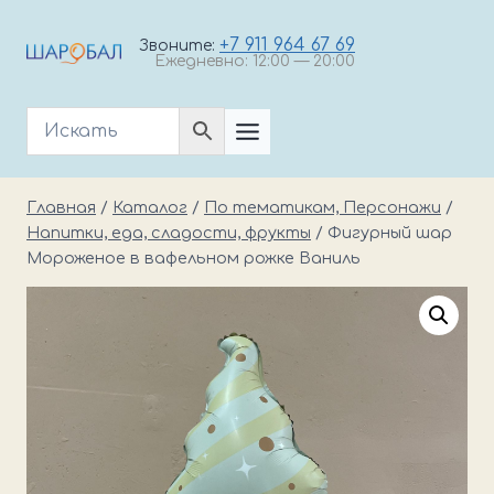
Перейти
к
+7 911 964 67 69
Звоните:
Ежедневно: 12:00 — 20:00
содержимому
Главная
/
Каталог
/
По тематикам, Персонажи
/
Напитки, еда, сладости, фрукты
/
Фигурный шар
Мороженое в вафельном рожке Ваниль