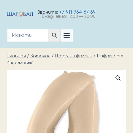
Перейти
к
+7 911 964 67 69
Звоните:
Ежедневно: 12:00 — 20:00
содержимому
Главная
/
Каталог
/
Шары из фольги
/
Цифры
/
Fm,
4 кремовый