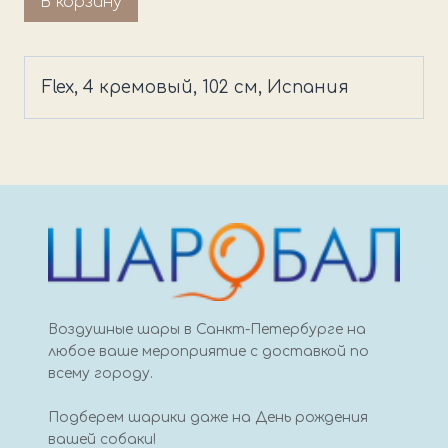
В корзину
товара
Fm,
4
Flex, 4 кремовый, 102 см, Испания
кремовый
Воздушные шары в Санкт-Петербурге на
любое ваше мероприятие с доставкой по
всему городу.
Подберем шарики даже на День рождения
вашей собаки!