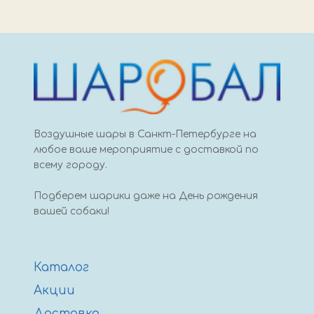
fm
4
чёрный
Воздушные шары в Санкт-Петербурге на
любое ваше мероприятие с доставкой по
всему городу.
Подберем шарики даже на День рождения
вашей собаки!
Каталог
Акции