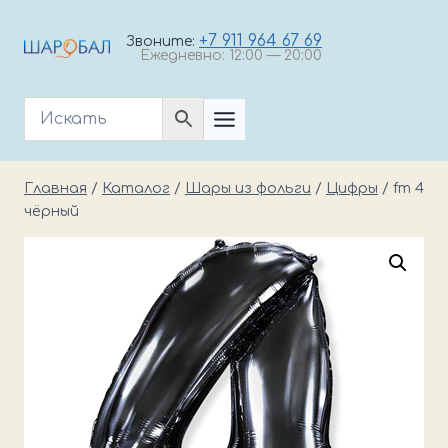
Перейти
к
+7 911 964 67 69
Звоните:
Ежедневно: 12:00 — 20:00
содержимому
Главная
/
Каталог
/
Шары из фольги
/
Цифры
/
fm 4
чёрный