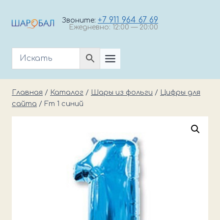
Перейти
к
+7 911 964 67 69
Звоните:
Ежедневно: 12:00 — 20:00
содержимому
Главная
/
Каталог
/
Шары из фольги
/
Цифры для
сайта
/
Fm 1 синий