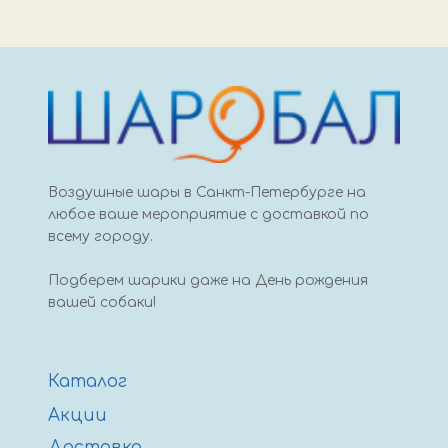
Fm
1
синий
Воздушные шары в Санкт-Петербурге на
любое ваше мероприятие с доставкой по
всему городу.
Подберем шарики даже на День рождения
вашей собаки!
Каталог
Акции