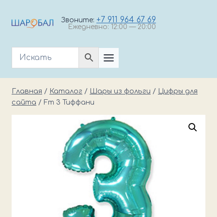
Перейти
к
+7 911 964 67 69
Звоните:
Ежедневно: 12:00 — 20:00
содержимому
Главная
/
Каталог
/
Шары из фольги
/
Цифры для
сайта
/
Fm 3 Тиффани