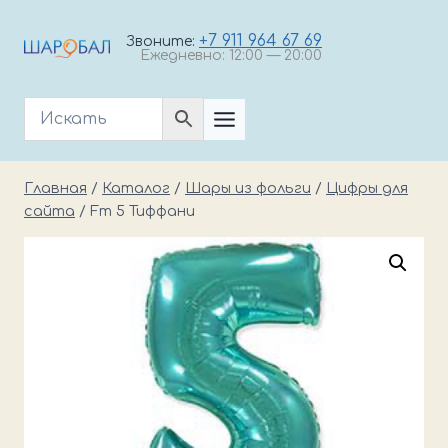
Перейти
к
+7 911 964 67 69
Звоните:
Ежедневно: 12:00 — 20:00
содержимому
Главная
/
Каталог
/
Шары из фольги
/
Цифры для
сайта
/
Fm 5 Тиффани