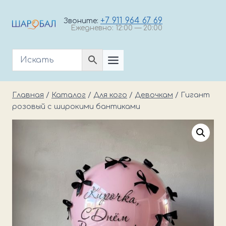
Перейти
к
+7 911 964 67 69
Звоните:
Ежедневно: 12:00 — 20:00
содержимому
Главная
/
Каталог
/
Для кого
/
Девочкам
/
Гигант
розовый с широкими бантиками