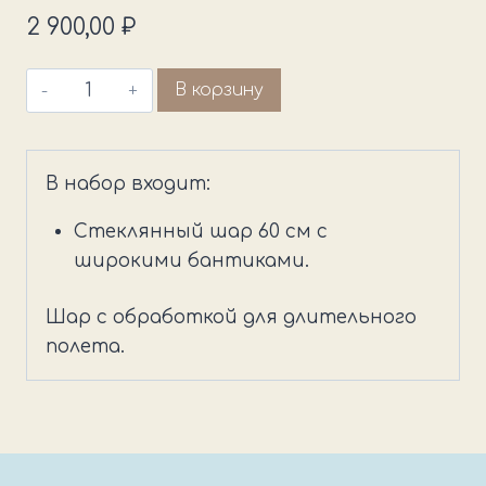
2 900,00
₽
Количество
В корзину
товара
Гигант
розовый
В набор входит:
с
широкими
Стеклянный шар 60 см с
бантиками
широкими бантиками.
Шар с обработкой для длительного
полета.