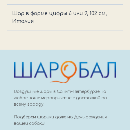
Grabo
6/9
Шар в форме цифры 6 или 9, 102 см,
оранжевый
Италия
Воздушные шары в Санкт-Петербурге на
любое ваше мероприятие с доставкой по
всему городу.
Подберем шарики даже на День рождения
вашей собаки!