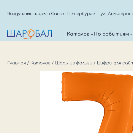
Перейти
к
Воздушные шары в Санкт-Петербурге
ул. Димитрова д
содержимому
Каталог
По событиям
Главная
/
Каталог
/
Шары из фольги
/
Цифры для сай