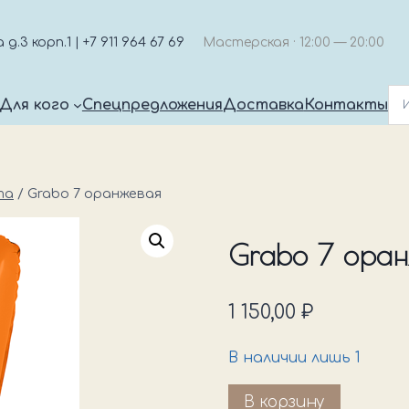
.3 корп.1 | +7 911 964 67 69
Мастерская · 12:00 — 20:00
Для кого
Спецпредложения
Доставка
Контакты
та
/
Grabo 7 оранжевая
Grabo 7 оран
1 150,00
₽
В наличии лишь 1
Количество
В корзину