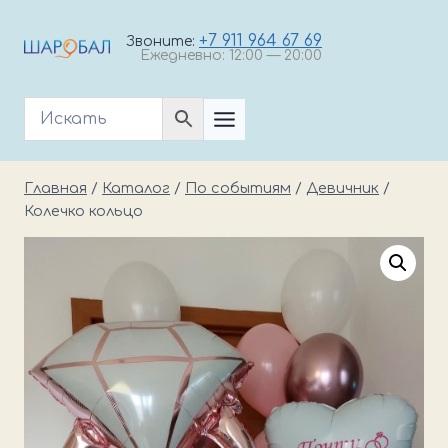
Перейти
к
+7 911 964 67 69
Звоните:
Ежедневно: 12:00 — 20:00
содержимому
Главная
/
Каталог
/
По событиям
/
Девичник
/
Колечко кольцо