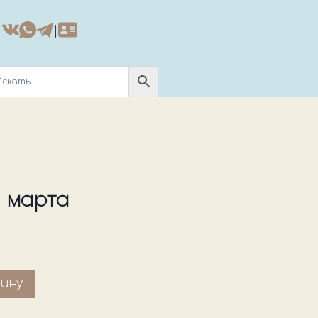
|
 марта
зину