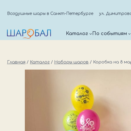
Перейти
к
Воздушные шары в Санкт-Петербурге
ул. Димитрова д
содержимому
Каталог
По событиям
Главная
/
Каталог
/
Наборы шаров
/
Коробка на 8 м