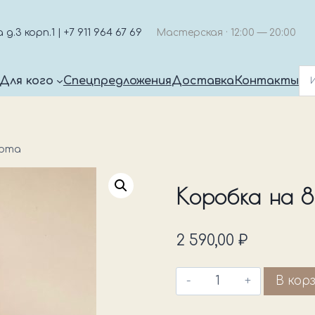
.3 корп.1 | +7 911 964 67 69
Мастерская · 12:00 — 20:00
Для кого
Спецпредложения
Доставка
Контакты
арта
Коробка на 8
2 590,00
₽
Количество
В кор
товара
Коробка