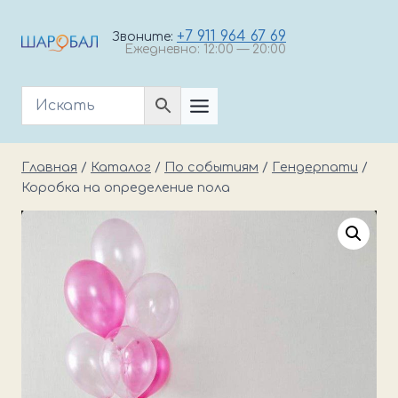
Перейти
к
+7 911 964 67 69
Звоните:
Ежедневно: 12:00 — 20:00
содержимому
Главная
/
Каталог
/
По событиям
/
Гендерпати
/
Коробка на определение пола