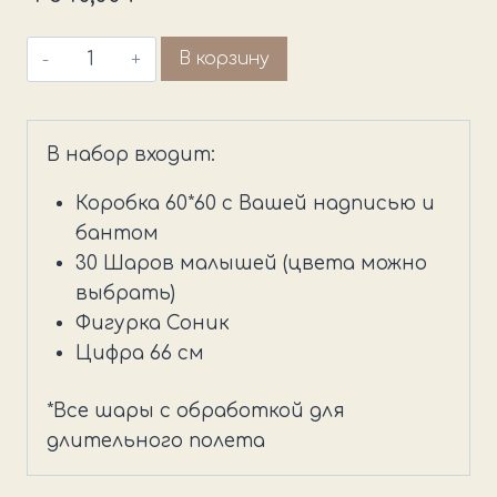
Количество
В корзину
товара
Коробка
с
В набор входит:
шарами
и
Коробка 60*60 с Вашей надписью и
Соник
бантом
30 Шаров малышей (цвета можно
выбрать)
Фигурка Соник
Цифра 66 см
*Все шары с обработкой для
длительного полета