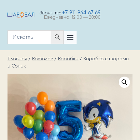
Перейти
к
+7 911 964 67 69
Звоните:
Ежедневно: 12:00 — 20:00
содержимому
Главная
/
Каталог
/
Коробки
/
Коробка с шарами
и Соник