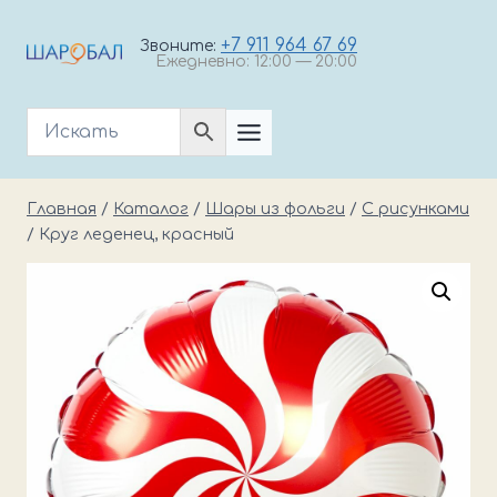
Перейти
к
+7 911 964 67 69
Звоните:
Ежедневно: 12:00 — 20:00
содержимому
Главная
/
Каталог
/
Шары из фольги
/
С рисунками
/
Круг леденец, красный