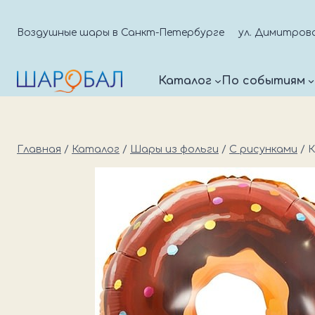
Перейти
к
Воздушные шары в Санкт-Петербурге
ул. Димитрова д
содержимому
Каталог
По событиям
Главная
/
Каталог
/
Шары из фольги
/
С рисунками
/
К