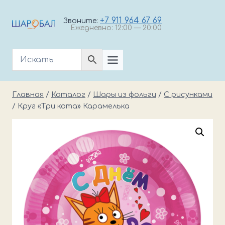
Перейти
к
+7 911 964 67 69
Звоните:
Ежедневно: 12:00 — 20:00
содержимому
Главная
/
Каталог
/
Шары из фольги
/
С рисунками
/
Круг «Три кота» Карамелька