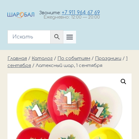
Перейти
к
+7 911 964 67 69
Звоните:
Ежедневно: 12:00 — 20:00
содержимому
Главная
/
Каталог
/
По событиям
/
Праздники
/
1
сентября
/
Латексный шар, 1 сентября