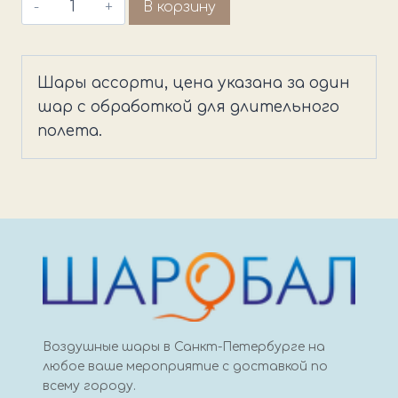
Количество
В корзину
товара
Латексный
шар,
Шары ассорти, цена указана за один
1
шар с обработкой для длительного
сентября
полета.
Воздушные шары в Санкт-Петербурге на
любое ваше мероприятие с доставкой по
всему городу.