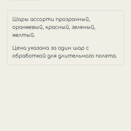
товара
Латексный
шар
Шары ассорти прозрачный,
кленовый
оранжевый, красный, зеленый,
лист
желтый.
(1
сентября)
Цена указана за один шар с
обработкой для длительного полета.