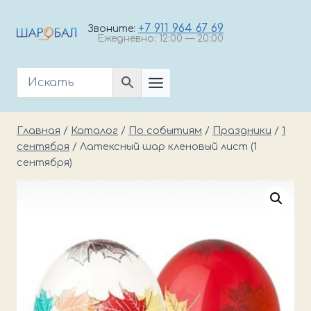
Перейти
к
+7 911 964 67 69
Звоните:
Ежедневно: 12:00 — 20:00
содержимому
Главная
/
Каталог
/
По событиям
/
Праздники
/
1
сентября
/
Латексный шар кленовый лист (1
сентября)