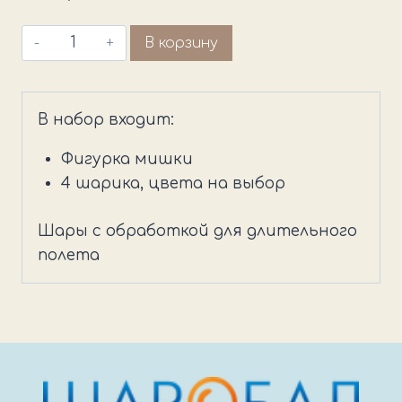
Количество
В корзину
товара
Мишка
и
В набор входит:
шары
Фигурка мишки
4 шарика, цвета на выбор
Шары с обработкой для длительного
полета