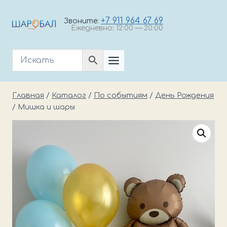
Перейти
к
+7 911 964 67 69
Звоните:
Ежедневно: 12:00 — 20:00
содержимому
Главная
/
Каталог
/
По событиям
/
День Рождения
/
Мишка и шары