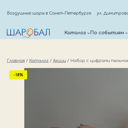
Перейти
к
Воздушные шары в Санкт-Петербурге
ул. Димитрова д
содержимому
Каталог
По событиям
Главная
/
Каталог
/
Акции
/
Набор с цифрами пыльна
-18%