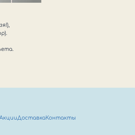
я!),
р).
лета.
Акции
Доставка
Контакты