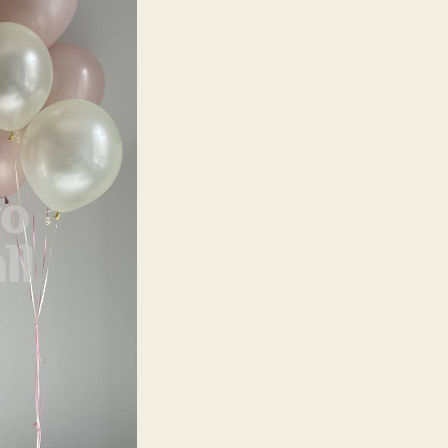
750,00 ₽.
с
цифрами
пыльная
роза