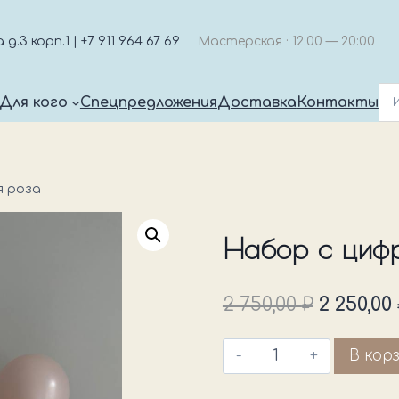
.3 корп.1 | +7 911 964 67 69
Мастерская · 12:00 — 20:00
Для кого
Спецпредложения
Доставка
Контакты
я роза
Набор с цифр
Первон
2 750,00
₽
2 250,00
цена
Количество
В кор
состав
товара
2
Набор