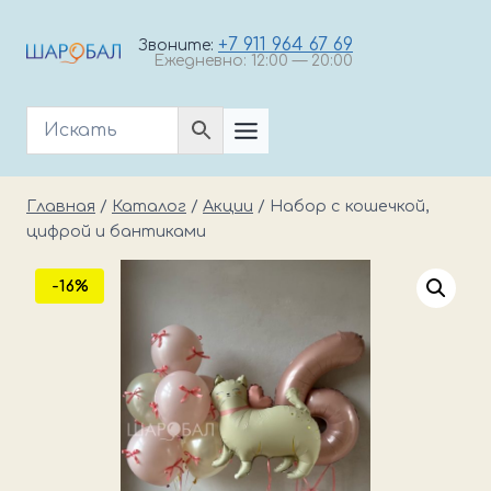
Перейти
к
+7 911 964 67 69
Звоните:
Ежедневно: 12:00 — 20:00
содержимому
Главная
/
Каталог
/
Акции
/
Набор с кошечкой,
цифрой и бантиками
-16%