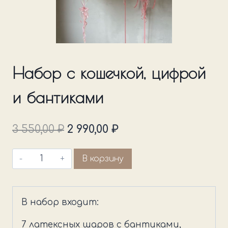
Набор с кошечкой, цифрой
и бантиками
Первоначальная
Текущая
3 550,00
₽
2 990,00
₽
цена
цена:
Количество
В корзину
составляла
2
товара
3
990,00 ₽.
Набор
550,00 ₽.
с
В набор входит:
кошечкой,
цифрой
7 латексных шаров с бантиками,