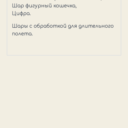
и
Шар фигурный кошечка,
бантиками
Цифра.
Шары с обработкой для длительного
полета.