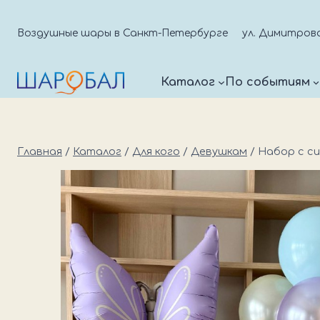
Перейти
к
Воздушные шары в Санкт-Петербурге
ул. Димитрова д
содержимому
Каталог
По событиям
Главная
/
Каталог
/
Для кого
/
Девушкам
/
Набор с с