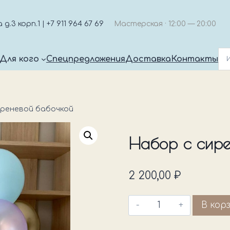
.3 корп.1 | +7 911 964 67 69
Мастерская · 12:00 — 20:00
Для кого
Спецпредложения
Доставка
Контакты
иреневой бабочкой
Набор с сире
2 200,00
₽
Количество
В кор
товара
Набор