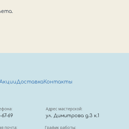
лета.
Акции
Доставка
Контакты
ефона:
Адрес мастерской:
4-67-69
ул. Димитрова д.3 к.1
я почта:
График работы: