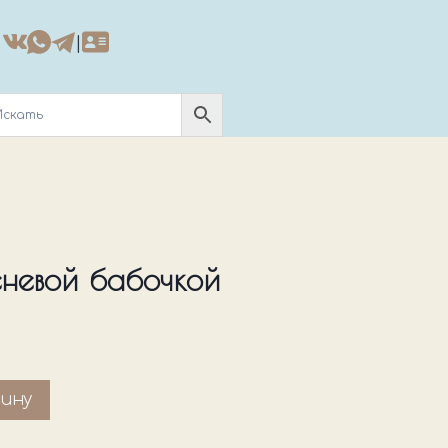
|
невой бабочкой
зину