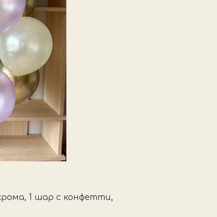
с
сиреневой
бабочкой
рома, 1 шар с конфетти,