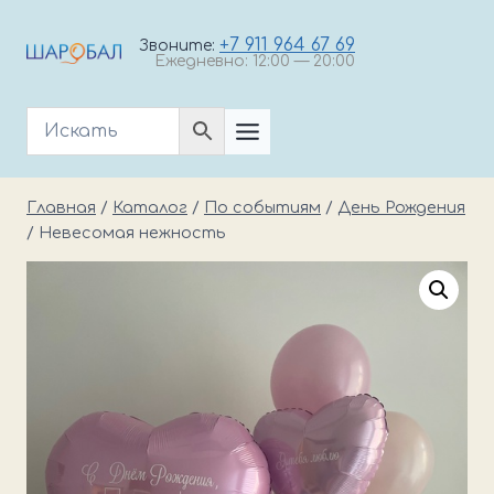
Перейти
к
+7 911 964 67 69
Звоните:
Ежедневно: 12:00 — 20:00
содержимому
Главная
/
Каталог
/
По событиям
/
День Рождения
/
Невесомая нежность