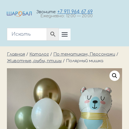
Перейти
к
+7 911 964 67 69
Звоните:
Ежедневно: 12:00 — 20:00
содержимому
Главная
/
Каталог
/
По тематикам, Персонажи
/
Животные, рыбы, птицы
/
Полярный мишка