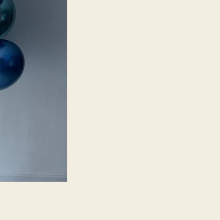
в
роддом