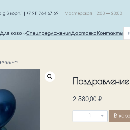
.3 корп.1 | +7 911 964 67 69
Мастерская · 12:00 — 20:00
Для кого
Спецпредложения
Доставка
Контакты
 роддом
Поздравление
2 580,00
₽
Количество
В кор
товара
Поздравление