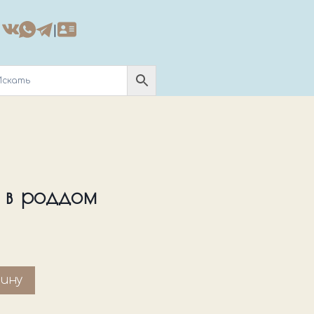
|
 в роддом
зину