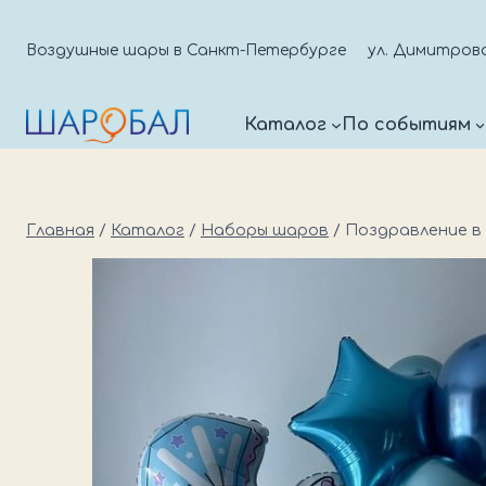
Перейти
к
Воздушные шары в Санкт-Петербурге
ул. Димитрова д
содержимому
Каталог
По событиям
Главная
/
Каталог
/
Наборы шаров
/
Поздравление в