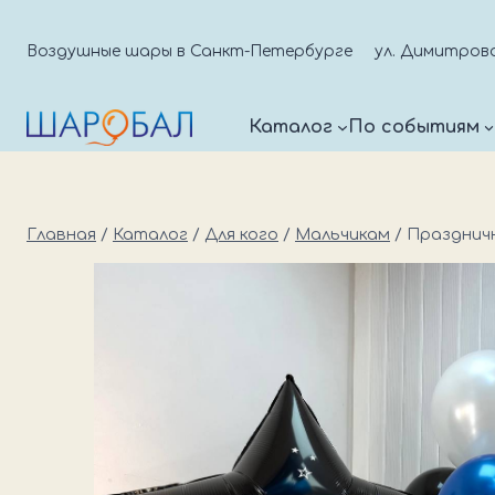
Перейти
к
Воздушные шары в Санкт-Петербурге
ул. Димитрова д
содержимому
Каталог
По событиям
Главная
/
Каталог
/
Для кого
/
Мальчикам
/
Праздничн