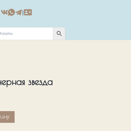
|
ерная звезда
зину