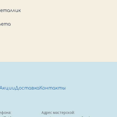
металлик
лета
Акции
Доставка
Контакты
ефона:
Адрес мастерской: