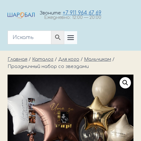
Перейти
к
+7 911 964 67 69
Звоните:
Ежедневно: 12:00 — 20:00
содержимому
Главная
/
Каталог
/
Для кого
/
Мальчикам
/
Праздничный набор со звездами