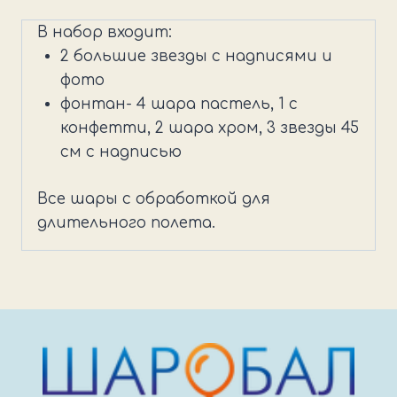
Праздничный
В набор входит:
набор
2 большие звезды с надписями и
со
фото
звездами
фонтан- 4 шара пастель, 1 с
конфетти, 2 шара хром, 3 звезды 45
см с надписью
Все шары с обработкой для
длительного полета.