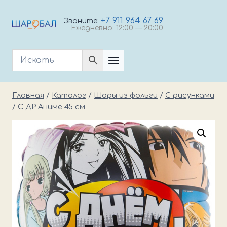
Перейти
к
+7 911 964 67 69
Звоните:
Ежедневно: 12:00 — 20:00
содержимому
Главная
/
Каталог
/
Шары из фольги
/
С рисунками
/
С ДР Аниме 45 см