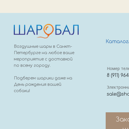
Каталог
Воздушные шары в Санкт-
Петербурге на любое ваше
мероприятие с доставкой
по всему городу.
Номер тел
8 (911) 96
Подберем шарики даже на
День рождения вашей
Электронна
собаки!
sale@sha
Зак