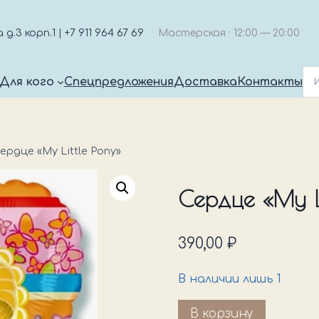
.3 корп.1 | +7 911 964 67 69
Мастерская · 12:00 — 20:00
Для кого
Спецпредложения
Доставка
Контакты
ердце «My Little Pony»
Сердце «My Li
390,00
₽
В наличии лишь 1
Количество
В корзину