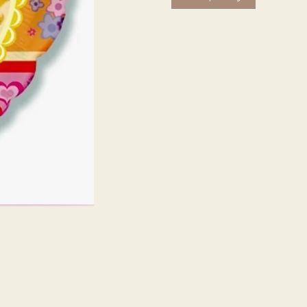
товара
Сердце
"My
Little
Pony"