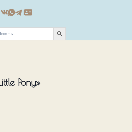
|
ttle Pony»