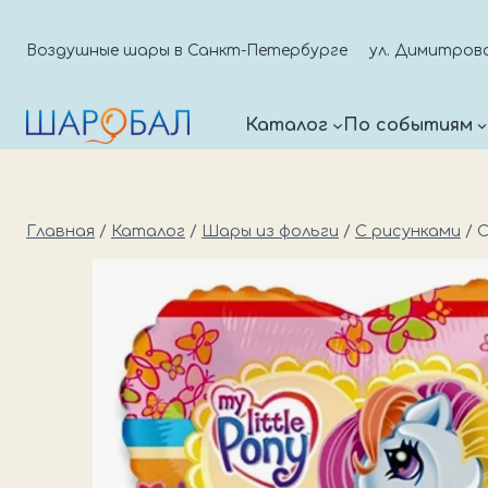
Перейти
к
Воздушные шары в Санкт-Петербурге
ул. Димитрова д
содержимому
Каталог
По событиям
Главная
/
Каталог
/
Шары из фольги
/
С рисунками
/
С